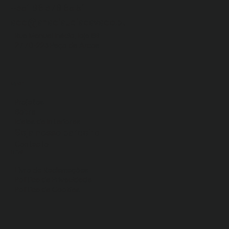
+351 96 378 65 51
acc@anaclaudiacavaco.pt
Rua Manuel Inácio, loja 6B
2770-223 Paço de Arcos
MENU
Projetos
Sobre
Ideias de Interiores
Seja nosso parceiro
Contacto
LEGAL
Livro de Reclamações
Política de Privacidade
Política de Cookies