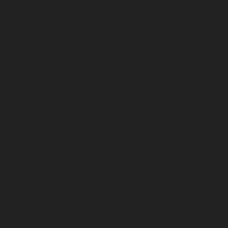
NOSSO ESTÚDIO
+351 96 378 65 51
acc@anaclaudiacavaco.pt
Rua Manuel Inácio, loja 6B
2770-223 Paço de Arcos
MENU
Projetos
Sobre
Ideias de Interiores
Seja nosso parceiro
Contacto
LEGAL
Livro de Reclamações
Política de Privacidade
Política de Cookies